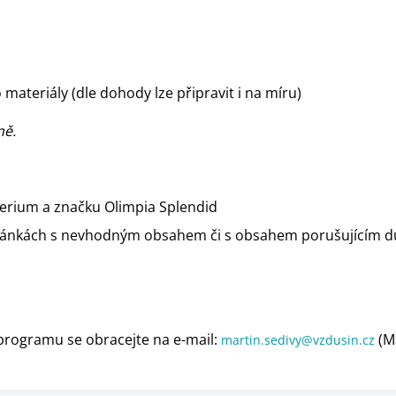
materiály (dle dohody lze připravit i na míru)
ně.
erium a značku Olimpia Splendid
ánkách s nevhodným obsahem či s obsahem porušujícím duš
e programu se obracejte na e-mail:
(M
martin.sedivy@vzdusin.cz