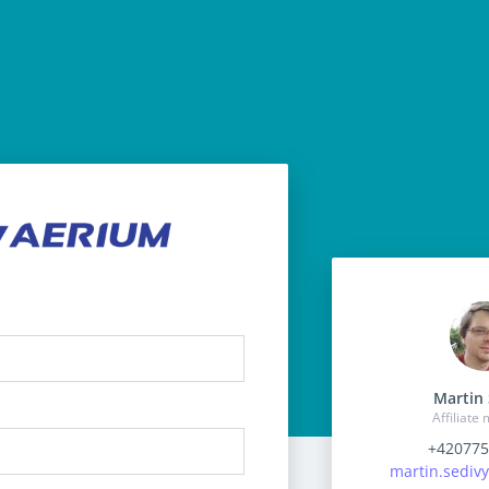
Martin 
Affiliate
+420775
martin.sediv