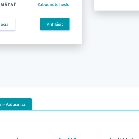
Zabudnuté heslo
AMÄTAŤ
rácia
 - Vzdušín.cz