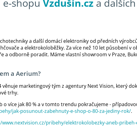
m e-shopu
Vzdušín.cz
a dalších
chotechniky a další domácí elektroniky od předních výrobců.
vlhčovače a elektrokoloběžky. Za více než 10 let působení v
 a odborně poradit. Máme vlastní showroom v Praze, Bukure
nem a Aerium?
4 věnuje marketingový tým z agentury Next Vision, který do
vé trhy.
b o více jak 80 % a v tomto trendu pokračujeme - případovou
ibehy/jak-posunout-zabehnuty-e-shop-o-80-za-jediny-rok/
.
//www.nextvision.cz/pribehy/elektrokolobezky-aneb-pribe