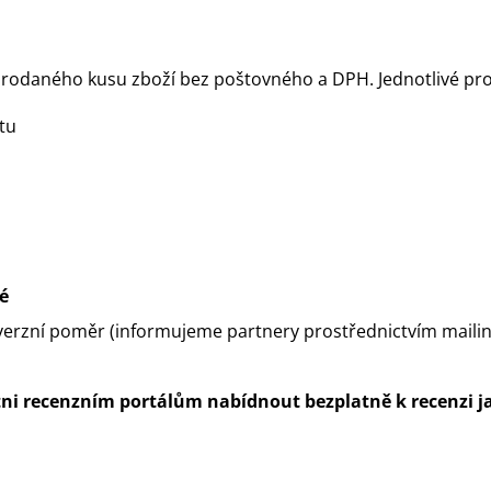
prodaného kusu zboží bez poštovného a DPH. Jednotlivé prov
tu
é
nverzní poměr (informujeme partnery prostřednictvím maili
i recenzním portálům nabídnout bezplatně k recenzi ja