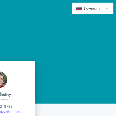
Slovenčina
Šedivý
 manager
218789
y@vzdusin.cz