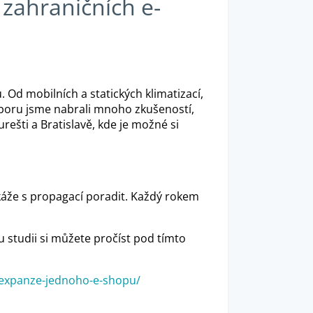
 zahraničních e-
 Od mobilních a statických klimatizací,
 oboru jsme nabrali mnoho zkušeností,
šti a Bratislavě, kde je možné si
káže s propagací poradit. Každý rokem
 studii si můžete pročíst pod tímto
h-expanze-jednoho-e-shopu/