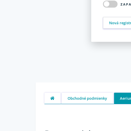
ZAP
Nová regist
Obchodné podmienky
Aerium